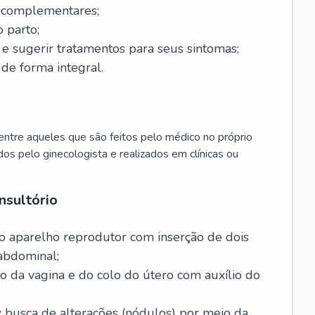
s complementares;
 parto;
sugerir tratamentos para seus sintomas;
de forma integral.
ntre aqueles que são feitos pelo médico no próprio
dos pelo ginecologista e realizados em clínicas ou
nsultório
o aparelho reprodutor com inserção de dois
abdominal;
o da vagina e do colo do útero com auxílio do
:
busca de alterações (nódulos) por meio da