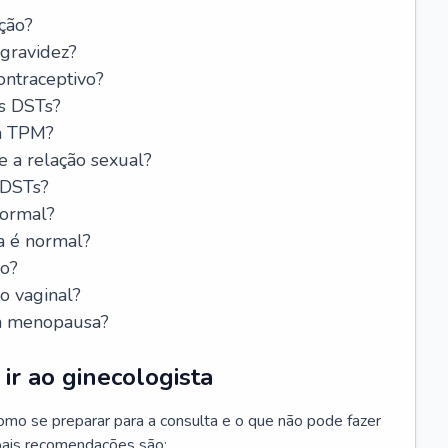
ção?
 gravidez?
ntraceptivo?
s DSTs?
da TPM?
e a relação sexual?
 DSTs?
normal?
a é normal?
do?
o vaginal?
da menopausa?
ir ao ginecologista
mo se preparar para a consulta e o que não pode fazer
cipais recomendações são: