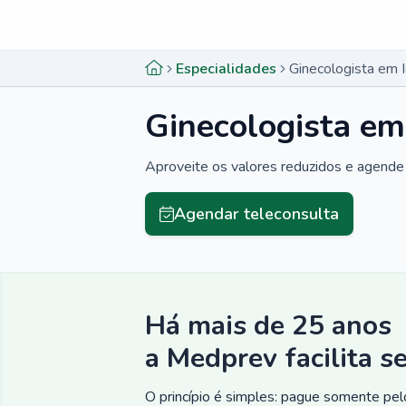
Menu lateral
Menu lateral
Especialidades
Ginecologista em 
Ginecologista em
Aproveite os valores reduzidos e agende 
Agendar teleconsulta
Há mais de 25 anos
a Medprev facilita s
O princípio é simples: pague somente pelo