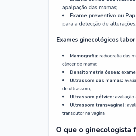
apalpação das mamas;
Exame preventivo ou Papa
para a detecção de alterações
Exames ginecológicos labora
Mamografia:
radiografia das 
câncer de mama;
Densitometria óssea:
exame 
Ultrassom das mamas:
avali
de ultrassom;
Ultrassom pélvico:
avaliação 
Ultrassom transvaginal:
aval
transdutor na vagina.
O que o ginecologista 