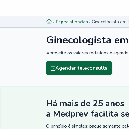
Menu lateral
Menu lateral
Especialidades
Ginecologista em 
Ginecologista em
Aproveite os valores reduzidos e agende 
Agendar teleconsulta
Há mais de 25 anos
a Medprev facilita s
O princípio é simples: pague somente pelo