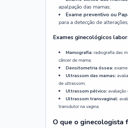
apalpação das mamas;
Exame preventivo ou Papa
para a detecção de alterações
Exames ginecológicos labora
Mamografia:
radiografia das 
câncer de mama;
Densitometria óssea:
exame 
Ultrassom das mamas:
avali
de ultrassom;
Ultrassom pélvico:
avaliação 
Ultrassom transvaginal:
aval
transdutor na vagina.
O que o ginecologista 