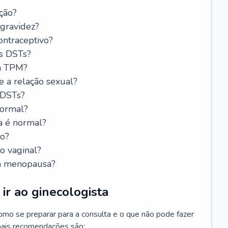
ção?
 gravidez?
ntraceptivo?
s DSTs?
da TPM?
e a relação sexual?
 DSTs?
normal?
a é normal?
do?
o vaginal?
da menopausa?
ir ao ginecologista
mo se preparar para a consulta e o que não pode fazer
cipais recomendações são: