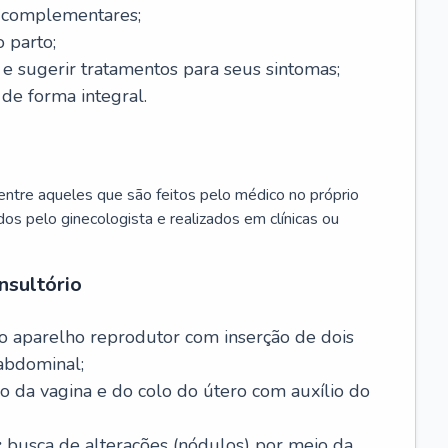
s complementares;
 parto;
sugerir tratamentos para seus sintomas;
de forma integral.
ntre aqueles que são feitos pelo médico no próprio
dos pelo ginecologista e realizados em clínicas ou
nsultório
o aparelho reprodutor com inserção de dois
abdominal;
o da vagina e do colo do útero com auxílio do
:
busca de alterações (nódulos) por meio da