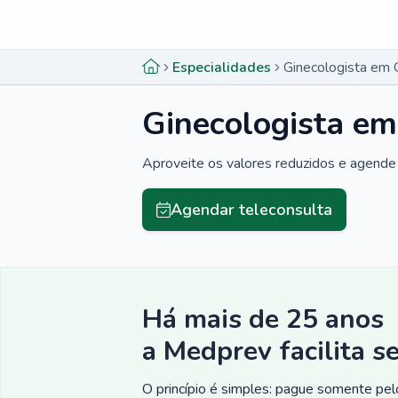
Menu lateral
Menu lateral
Especialidades
Ginecologista em 
Ginecologista e
Aproveite os valores reduzidos e agende 
Agendar teleconsulta
Há mais de 25 anos
a Medprev facilita s
O princípio é simples: pague somente pelo