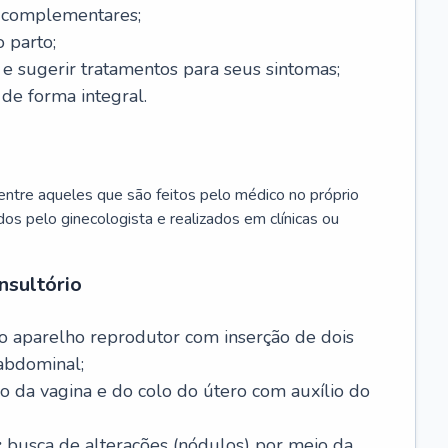
s complementares;
 parto;
sugerir tratamentos para seus sintomas;
de forma integral.
ntre aqueles que são feitos pelo médico no próprio
dos pelo ginecologista e realizados em clínicas ou
nsultório
o aparelho reprodutor com inserção de dois
abdominal;
o da vagina e do colo do útero com auxílio do
:
busca de alterações (nódulos) por meio da