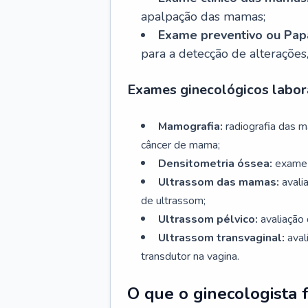
apalpação das mamas;
Exame preventivo ou Papa
para a detecção de alterações
Exames ginecológicos labora
Mamografia:
radiografia das 
câncer de mama;
Densitometria óssea:
exame 
Ultrassom das mamas:
avali
de ultrassom;
Ultrassom pélvico:
avaliação 
Ultrassom transvaginal:
aval
transdutor na vagina.
O que o ginecologista 