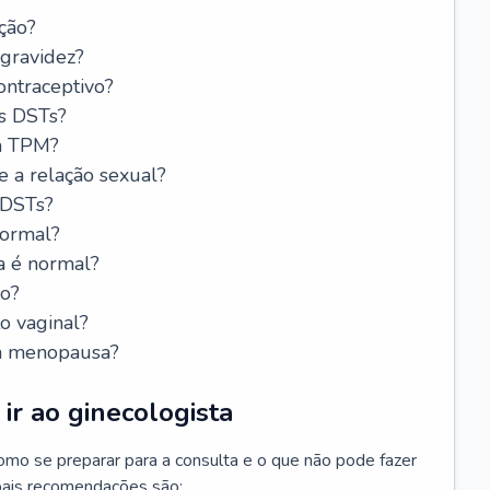
ção?
 gravidez?
ntraceptivo?
s DSTs?
da TPM?
e a relação sexual?
 DSTs?
normal?
a é normal?
do?
o vaginal?
da menopausa?
ir ao ginecologista
mo se preparar para a consulta e o que não pode fazer
cipais recomendações são: