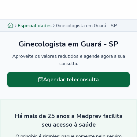
Menu lateral
Menu lateral
Especialidades
Ginecologista em Guará - SP
Ginecologista em Guará - SP
Aproveite os valores reduzidos e agende agora a sua
consulta.
Agendar teleconsulta
Há mais de 25 anos a Medprev facilita
seu acesso à saúde
O princípio é simples: pague somente pelo serviço