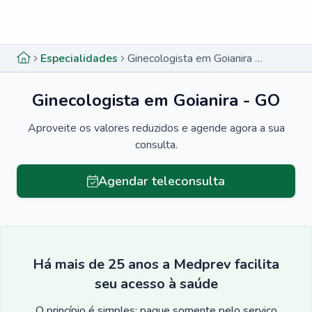
Menu lateral
Menu lateral
Especialidades
Ginecologista em Goianira - GO
Ginecologista em Goianira - GO
Aproveite os valores reduzidos e agende agora a sua
consulta.
Agendar teleconsulta
Há mais de 25 anos a Medprev facilita
seu acesso à saúde
O princípio é simples: pague somente pelo serviço