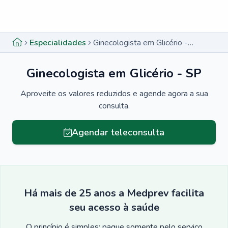
Menu lateral
Menu lateral
Especialidades
Ginecologista em Glicério - SP
Ginecologista em Glicério - SP
Aproveite os valores reduzidos e agende agora a sua
consulta.
Agendar teleconsulta
Há mais de 25 anos a Medprev facilita
seu acesso à saúde
O princípio é simples: pague somente pelo serviço