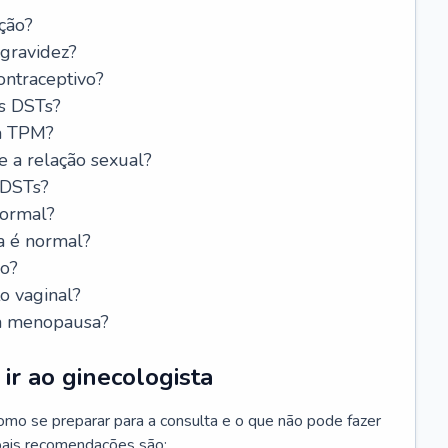
ção?
 gravidez?
ntraceptivo?
s DSTs?
da TPM?
e a relação sexual?
 DSTs?
normal?
a é normal?
do?
o vaginal?
da menopausa?
ir ao ginecologista
mo se preparar para a consulta e o que não pode fazer
cipais recomendações são: