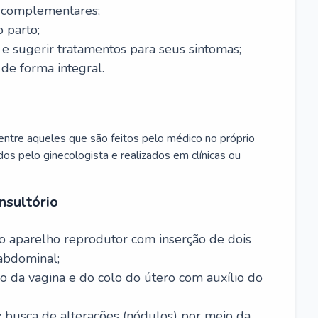
s complementares;
 parto;
sugerir tratamentos para seus sintomas;
de forma integral.
ntre aqueles que são feitos pelo médico no próprio
dos pelo ginecologista e realizados em clínicas ou
nsultório
o aparelho reprodutor com inserção de dois
abdominal;
o da vagina e do colo do útero com auxílio do
:
busca de alterações (nódulos) por meio da