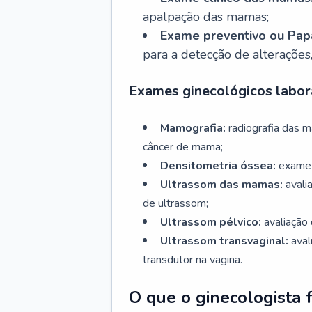
apalpação das mamas;
Exame preventivo ou Papa
para a detecção de alterações
Exames ginecológicos labora
Mamografia:
radiografia das 
câncer de mama;
Densitometria óssea:
exame 
Ultrassom das mamas:
avali
de ultrassom;
Ultrassom pélvico:
avaliação 
Ultrassom transvaginal:
aval
transdutor na vagina.
O que o ginecologista 