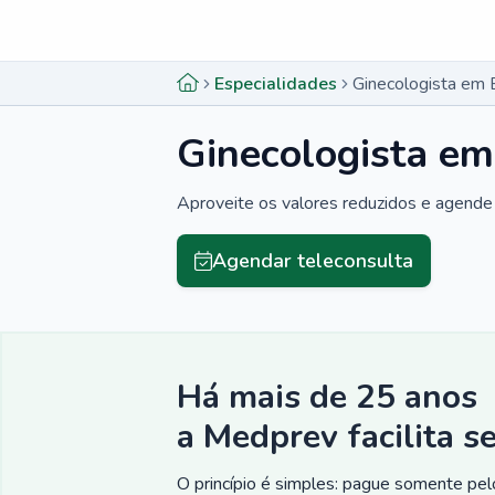
Menu lateral
Menu lateral
Especialidades
Ginecologista em 
Ginecologista em
Aproveite os valores reduzidos e agende 
Agendar teleconsulta
Há mais de 25 anos
a Medprev facilita s
O princípio é simples: pague somente pelo