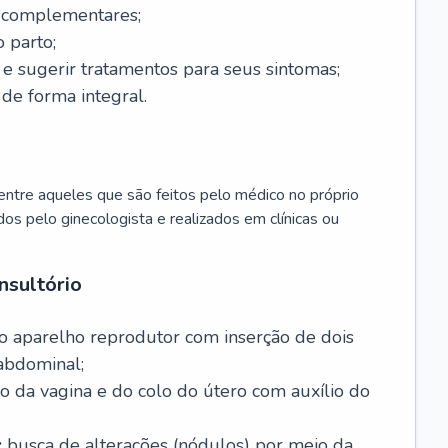
s complementares;
 parto;
sugerir tratamentos para seus sintomas;
de forma integral.
ntre aqueles que são feitos pelo médico no próprio
dos pelo ginecologista e realizados em clínicas ou
nsultório
o aparelho reprodutor com inserção de dois
abdominal;
o da vagina e do colo do útero com auxílio do
:
busca de alterações (nódulos) por meio da