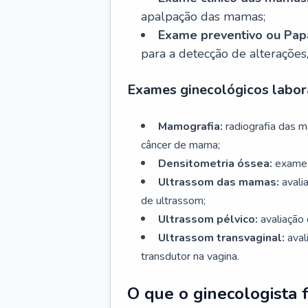
apalpação das mamas;
Exame preventivo ou Papa
para a detecção de alterações
Exames ginecológicos labora
Mamografia:
radiografia das 
câncer de mama;
Densitometria óssea:
exame 
Ultrassom das mamas:
avali
de ultrassom;
Ultrassom pélvico:
avaliação 
Ultrassom transvaginal:
aval
transdutor na vagina.
O que o ginecologista 