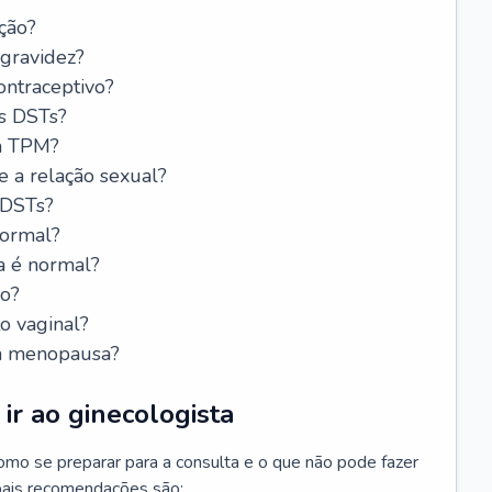
ção?
 gravidez?
ntraceptivo?
s DSTs?
da TPM?
e a relação sexual?
 DSTs?
normal?
a é normal?
do?
o vaginal?
da menopausa?
ir ao ginecologista
mo se preparar para a consulta e o que não pode fazer
cipais recomendações são: