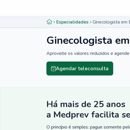
Menu lateral
Menu lateral
Especialidades
Ginecologista em 
Ginecologista em
Aproveite os valores reduzidos e agende 
Agendar teleconsulta
Há mais de 25 anos
a Medprev facilita s
O princípio é simples: pague somente pelo