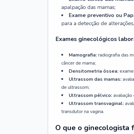
apalpação das mamas;
Exame preventivo ou Papa
para a detecção de alterações
Exames ginecológicos labora
Mamografia:
radiografia das 
câncer de mama;
Densitometria óssea:
exame 
Ultrassom das mamas:
avali
de ultrassom;
Ultrassom pélvico:
avaliação 
Ultrassom transvaginal:
aval
transdutor na vagina.
O que o ginecologista 