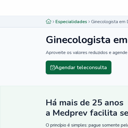
Menu lateral
Menu lateral
Especialidades
Ginecologista em 
Ginecologista em
Aproveite os valores reduzidos e agende 
Agendar teleconsulta
Há mais de 25 anos
a Medprev facilita s
O princípio é simples: pague somente pelo