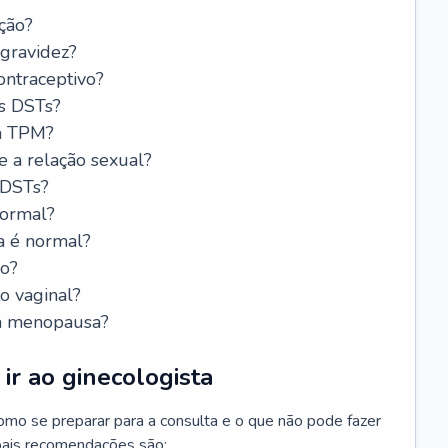
ção?
 gravidez?
ntraceptivo?
s DSTs?
da TPM?
e a relação sexual?
 DSTs?
normal?
a é normal?
do?
o vaginal?
da menopausa?
ir ao ginecologista
mo se preparar para a consulta e o que não pode fazer
cipais recomendações são: