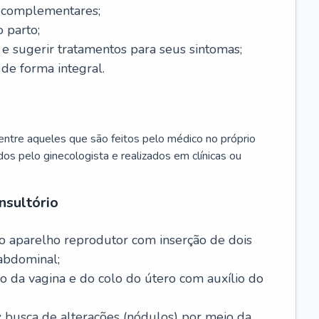
s complementares;
 parto;
sugerir tratamentos para seus sintomas;
de forma integral.
ntre aqueles que são feitos pelo médico no próprio
dos pelo ginecologista e realizados em clínicas ou
nsultório
o aparelho reprodutor com inserção de dois
abdominal;
o da vagina e do colo do útero com auxílio do
:
busca de alterações (nódulos) por meio da