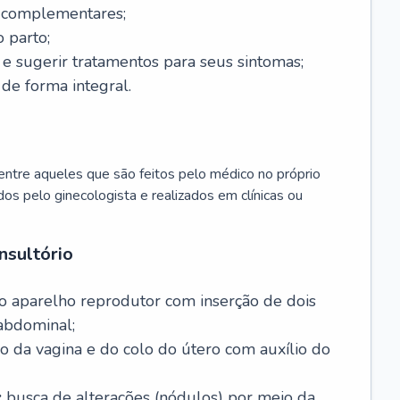
s complementares;
 parto;
sugerir tratamentos para seus sintomas;
de forma integral.
ntre aqueles que são feitos pelo médico no próprio
dos pelo ginecologista e realizados em clínicas ou
nsultório
o aparelho reprodutor com inserção de dois
abdominal;
o da vagina e do colo do útero com auxílio do
:
busca de alterações (nódulos) por meio da