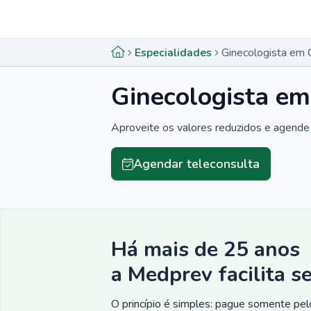
Menu lateral
Menu lateral
Especialidades
Ginecologista em 
Ginecologista em
Aproveite os valores reduzidos e agende 
Agendar teleconsulta
Há mais de 25 anos
a Medprev facilita s
O princípio é simples: pague somente pelo