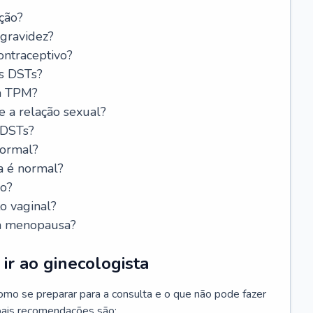
ção?
 gravidez?
ntraceptivo?
s DSTs?
da TPM?
e a relação sexual?
 DSTs?
normal?
a é normal?
do?
o vaginal?
da menopausa?
ir ao ginecologista
mo se preparar para a consulta e o que não pode fazer
cipais recomendações são: