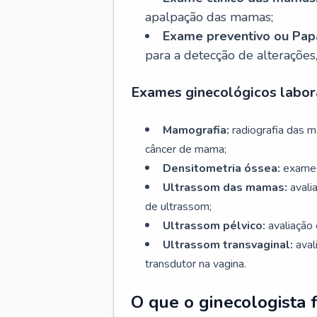
apalpação das mamas;
Exame preventivo ou Papa
para a detecção de alterações
Exames ginecológicos labora
Mamografia:
radiografia das 
câncer de mama;
Densitometria óssea:
exame 
Ultrassom das mamas:
avali
de ultrassom;
Ultrassom pélvico:
avaliação 
Ultrassom transvaginal:
aval
transdutor na vagina.
O que o ginecologista 