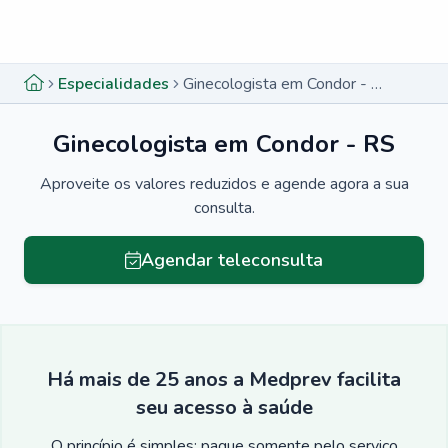
Menu lateral
Menu lateral
Especialidades
Ginecologista em Condor - RS
Ginecologista em Condor - RS
Aproveite os valores reduzidos e agende agora a sua
consulta.
Agendar teleconsulta
Há mais de 25 anos a Medprev facilita
seu acesso à saúde
O princípio é simples: pague somente pelo serviço