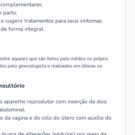
s complementares;
 parto;
sugerir tratamentos para seus sintomas;
de forma integral.
ntre aqueles que são feitos pelo médico no próprio
dos pelo ginecologista e realizados em clínicas ou
nsultório
o aparelho reprodutor com inserção de dois
abdominal;
o da vagina e do colo do útero com auxílio do
:
busca de alterações (nódulos) por meio da