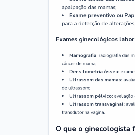
apalpação das mamas;
Exame preventivo ou Papa
para a detecção de alterações
Exames ginecológicos labora
Mamografia:
radiografia das 
câncer de mama;
Densitometria óssea:
exame 
Ultrassom das mamas:
avali
de ultrassom;
Ultrassom pélvico:
avaliação 
Ultrassom transvaginal:
aval
transdutor na vagina.
O que o ginecologista 