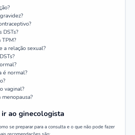
ção?
 gravidez?
ntraceptivo?
s DSTs?
da TPM?
e a relação sexual?
 DSTs?
normal?
a é normal?
do?
o vaginal?
da menopausa?
ir ao ginecologista
mo se preparar para a consulta e o que não pode fazer
cipais recomendações são: