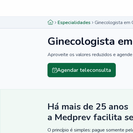
Menu lateral
Menu lateral
Especialidades
Ginecologista em 
Ginecologista e
Aproveite os valores reduzidos e agende 
Agendar teleconsulta
Há mais de 25 anos
a Medprev facilita s
O princípio é simples: pague somente pelo