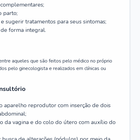
s complementares;
 parto;
sugerir tratamentos para seus sintomas;
de forma integral.
ntre aqueles que são feitos pelo médico no próprio
dos pelo ginecologista e realizados em clínicas ou
nsultório
o aparelho reprodutor com inserção de dois
abdominal;
o da vagina e do colo do útero com auxílio do
:
busca de alterações (nódulos) por meio da