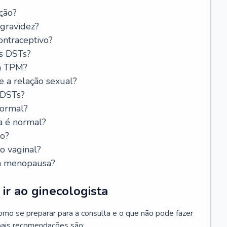
ção?
 gravidez?
ntraceptivo?
s DSTs?
da TPM?
e a relação sexual?
 DSTs?
normal?
a é normal?
do?
o vaginal?
da menopausa?
ir ao ginecologista
mo se preparar para a consulta e o que não pode fazer
cipais recomendações são: