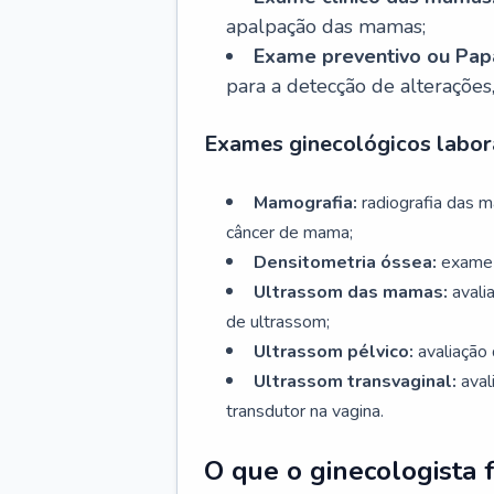
apalpação das mamas;
Exame preventivo ou Papa
para a detecção de alterações
Exames ginecológicos labora
Mamografia:
radiografia das 
câncer de mama;
Densitometria óssea:
exame 
Ultrassom das mamas:
avali
de ultrassom;
Ultrassom pélvico:
avaliação 
Ultrassom transvaginal:
aval
transdutor na vagina.
O que o ginecologista 