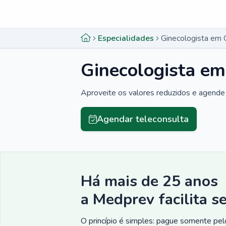
Menu lateral
Menu lateral
Especialidades
Ginecologista em 
Ginecologista em
Aproveite os valores reduzidos e agende 
Agendar teleconsulta
Há mais de 25 anos
a Medprev facilita s
O princípio é simples: pague somente pelo