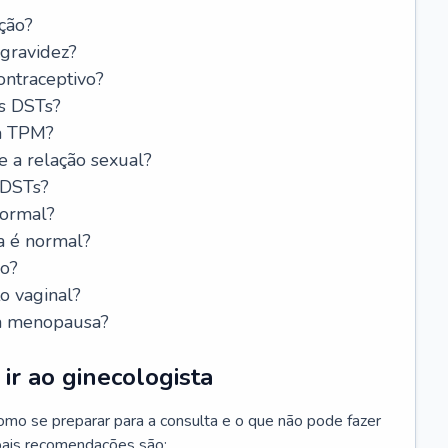
ção?
 gravidez?
ntraceptivo?
s DSTs?
da TPM?
e a relação sexual?
 DSTs?
normal?
a é normal?
do?
o vaginal?
da menopausa?
ir ao ginecologista
mo se preparar para a consulta e o que não pode fazer
cipais recomendações são: