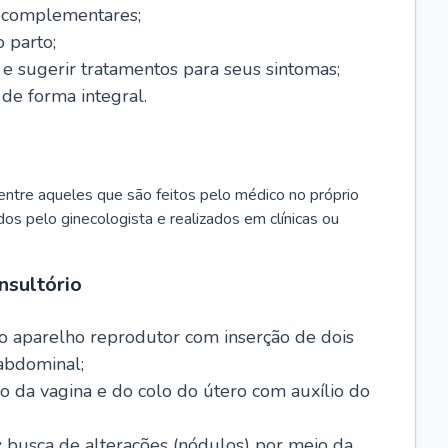
s complementares;
 parto;
sugerir tratamentos para seus sintomas;
de forma integral.
ntre aqueles que são feitos pelo médico no próprio
dos pelo ginecologista e realizados em clínicas ou
nsultório
o aparelho reprodutor com inserção de dois
abdominal;
o da vagina e do colo do útero com auxílio do
:
busca de alterações (nódulos) por meio da