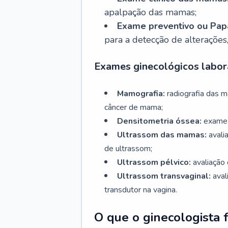
apalpação das mamas;
Exame preventivo ou Papa
para a detecção de alterações
Exames ginecológicos labora
Mamografia:
radiografia das 
câncer de mama;
Densitometria óssea:
exame 
Ultrassom das mamas:
avali
de ultrassom;
Ultrassom pélvico:
avaliação 
Ultrassom transvaginal:
aval
transdutor na vagina.
O que o ginecologista 