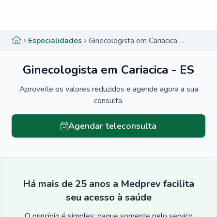
Menu lateral
Menu lateral
Especialidades
Ginecologista em Cariacica - ES
Ginecologista em Cariacica - ES
Aproveite os valores reduzidos e agende agora a sua
consulta.
Agendar teleconsulta
Há mais de 25 anos a Medprev facilita
seu acesso à saúde
O princípio é simples: pague somente pelo serviço