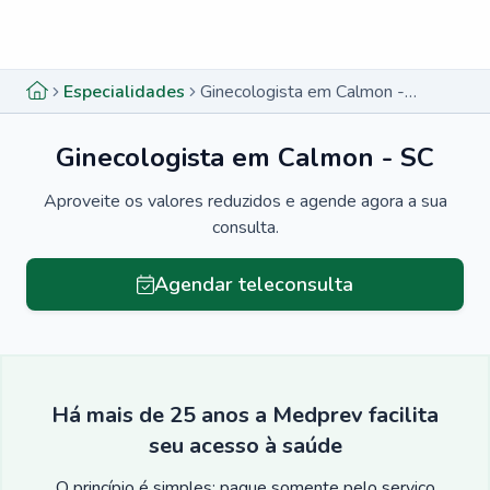
Menu lateral
Menu lateral
Especialidades
Ginecologista em Calmon - SC
Ginecologista em Calmon - SC
Aproveite os valores reduzidos e agende agora a sua
consulta.
Agendar teleconsulta
Há mais de 25 anos a Medprev facilita
seu acesso à saúde
O princípio é simples: pague somente pelo serviço