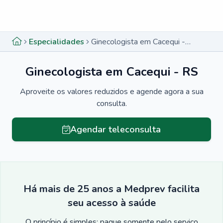
Menu lateral
Menu lateral
Especialidades
Ginecologista em Cacequi - RS
Ginecologista em Cacequi - RS
Aproveite os valores reduzidos e agende agora a sua
consulta.
Agendar teleconsulta
Há mais de 25 anos a Medprev facilita
seu acesso à saúde
O princípio é simples: pague somente pelo serviço