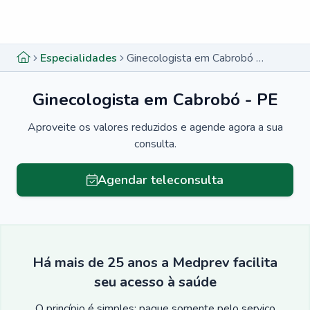
Menu lateral
Menu lateral
Especialidades
Ginecologista em Cabrobó - PE
Ginecologista em Cabrobó - PE
Aproveite os valores reduzidos e agende agora a sua
consulta.
Agendar teleconsulta
Há mais de 25 anos a Medprev facilita
seu acesso à saúde
O princípio é simples: pague somente pelo serviço