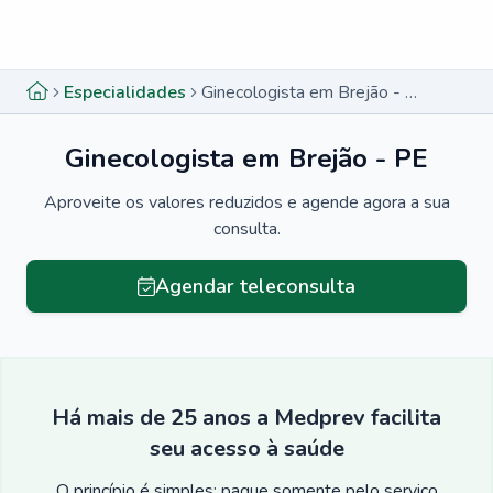
Menu lateral
Menu lateral
Especialidades
Ginecologista em Brejão - PE
Ginecologista em Brejão - PE
Aproveite os valores reduzidos e agende agora a sua
consulta.
Agendar teleconsulta
Há mais de 25 anos a Medprev facilita
seu acesso à saúde
O princípio é simples: pague somente pelo serviço