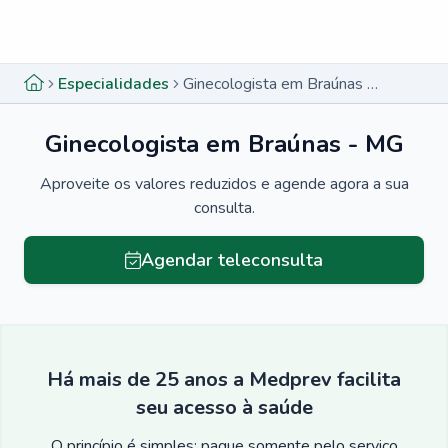
Menu lateral
Menu lateral
Especialidades
Ginecologista em Braúnas - MG
Ginecologista em Braúnas - MG
Aproveite os valores reduzidos e agende agora a sua
consulta.
Agendar teleconsulta
Há mais de 25 anos a Medprev facilita
seu acesso à saúde
O princípio é simples: pague somente pelo serviço