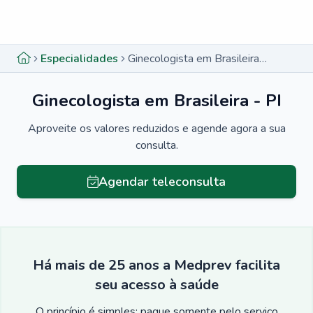
Menu lateral
Menu lateral
Especialidades
Ginecologista em Brasileira - PI
Ginecologista em Brasileira - PI
Aproveite os valores reduzidos e agende agora a sua
consulta.
Agendar teleconsulta
Há mais de 25 anos a Medprev facilita
seu acesso à saúde
O princípio é simples: pague somente pelo serviço