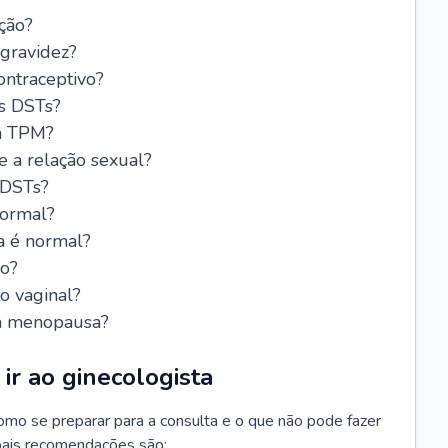
ção?
 gravidez?
ntraceptivo?
s DSTs?
da TPM?
e a relação sexual?
 DSTs?
normal?
a é normal?
do?
o vaginal?
da menopausa?
ir ao ginecologista
mo se preparar para a consulta e o que não pode fazer
cipais recomendações são: