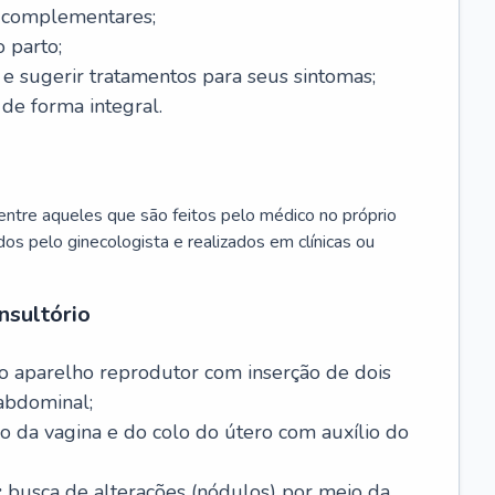
s complementares;
 parto;
sugerir tratamentos para seus sintomas;
de forma integral.
ntre aqueles que são feitos pelo médico no próprio
dos pelo ginecologista e realizados em clínicas ou
nsultório
o aparelho reprodutor com inserção de dois
abdominal;
o da vagina e do colo do útero com auxílio do
:
busca de alterações (nódulos) por meio da