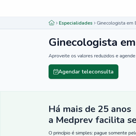
Menu lateral
Menu lateral
Especialidades
Ginecologista em 
Ginecologista em
Aproveite os valores reduzidos e agende 
Agendar teleconsulta
Há mais de 25 anos
a Medprev facilita s
O princípio é simples: pague somente pelo