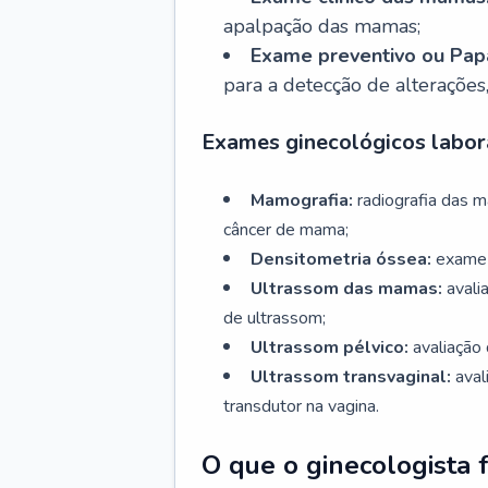
apalpação das mamas;
Exame preventivo ou Papa
para a detecção de alterações
Exames ginecológicos labora
Mamografia:
radiografia das 
câncer de mama;
Densitometria óssea:
exame 
Ultrassom das mamas:
avali
de ultrassom;
Ultrassom pélvico:
avaliação 
Ultrassom transvaginal:
aval
transdutor na vagina.
O que o ginecologista 