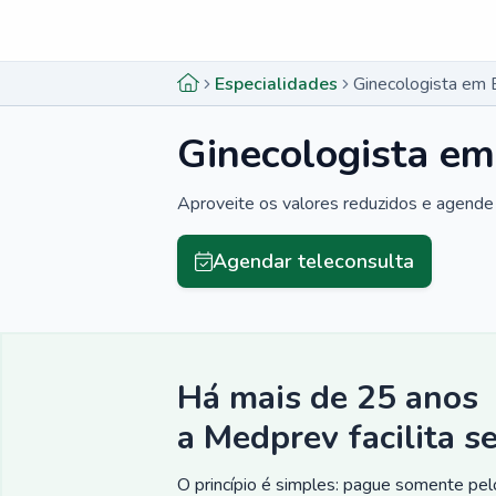
Menu lateral
Menu lateral
Especialidades
Ginecologista em
Ginecologista e
Aproveite os valores reduzidos e agende 
Agendar teleconsulta
Há mais de 25 anos
a Medprev facilita s
O princípio é simples: pague somente pelo