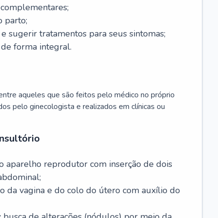
s complementares;
 parto;
sugerir tratamentos para seus sintomas;
de forma integral.
ntre aqueles que são feitos pelo médico no próprio
dos pelo ginecologista e realizados em clínicas ou
nsultório
o aparelho reprodutor com inserção de dois
abdominal;
o da vagina e do colo do útero com auxílio do
:
busca de alterações (nódulos) por meio da