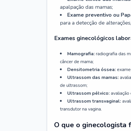
apalpação das mamas;
Exame preventivo ou Papa
para a detecção de alterações
Exames ginecológicos labora
Mamografia:
radiografia das 
câncer de mama;
Densitometria óssea:
exame 
Ultrassom das mamas:
avali
de ultrassom;
Ultrassom pélvico:
avaliação 
Ultrassom transvaginal:
aval
transdutor na vagina.
O que o ginecologista 