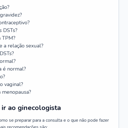
ção?
 gravidez?
ntraceptivo?
s DSTs?
da TPM?
e a relação sexual?
 DSTs?
normal?
a é normal?
do?
o vaginal?
da menopausa?
ir ao ginecologista
mo se preparar para a consulta e o que não pode fazer
cipais recomendações são: