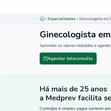
Menu lateral
Menu lateral
Especialidades
Ginecologista em 
Ginecologista e
Aproveite os valores reduzidos e agende 
Agendar teleconsulta
Há mais de 25 anos
a Medprev facilita s
O princípio é simples: pague somente pelo