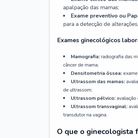
apalpação das mamas;
Exame preventivo ou Papa
para a detecção de alterações
Exames ginecológicos labora
Mamografia:
radiografia das 
câncer de mama;
Densitometria óssea:
exame 
Ultrassom das mamas:
avali
de ultrassom;
Ultrassom pélvico:
avaliação 
Ultrassom transvaginal:
aval
transdutor na vagina.
O que o ginecologista 