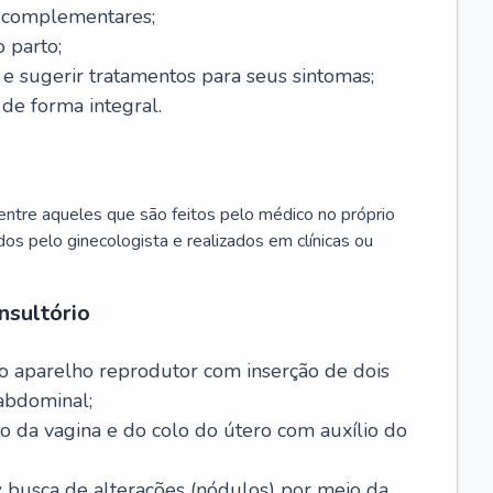
s complementares;
 parto;
sugerir tratamentos para seus sintomas;
de forma integral.
ntre aqueles que são feitos pelo médico no próprio
dos pelo ginecologista e realizados em clínicas ou
nsultório
o aparelho reprodutor com inserção de dois
abdominal;
o da vagina e do colo do útero com auxílio do
:
busca de alterações (nódulos) por meio da