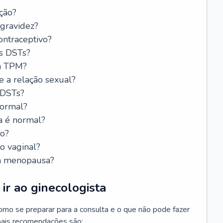
ção?
 gravidez?
ntraceptivo?
s DSTs?
da TPM?
e a relação sexual?
 DSTs?
normal?
a é normal?
do?
o vaginal?
da menopausa?
ir ao ginecologista
mo se preparar para a consulta e o que não pode fazer
cipais recomendações são: