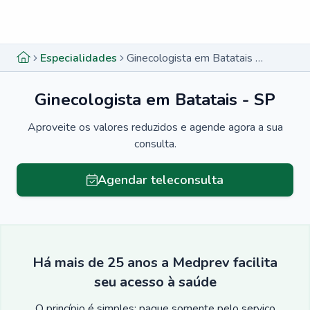
Menu lateral
Menu lateral
Especialidades
Ginecologista em Batatais - SP
Ginecologista em Batatais - SP
Aproveite os valores reduzidos e agende agora a sua
consulta.
Agendar teleconsulta
Há mais de 25 anos a Medprev facilita
seu acesso à saúde
O princípio é simples: pague somente pelo serviço