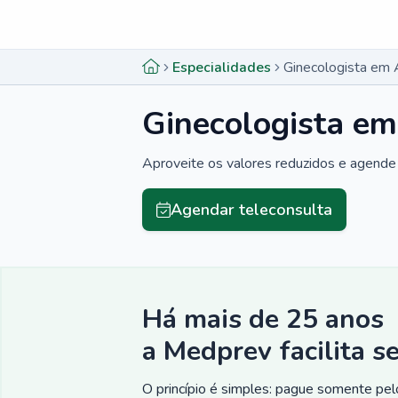
Menu lateral
Menu lateral
Especialidades
Ginecologista em 
Ginecologista em
Aproveite os valores reduzidos e agende 
Agendar teleconsulta
Há mais de 25 anos
a Medprev facilita s
O princípio é simples: pague somente pelo