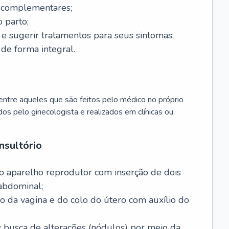
s complementares;
 parto;
sugerir tratamentos para seus sintomas;
de forma integral.
ntre aqueles que são feitos pelo médico no próprio
dos pelo ginecologista e realizados em clínicas ou
nsultório
o aparelho reprodutor com inserção de dois
abdominal;
o da vagina e do colo do útero com auxílio do
:
busca de alterações (nódulos) por meio da