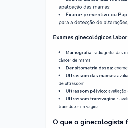
apalpação das mamas;
Exame preventivo ou Papa
para a detecção de alterações
Exames ginecológicos labora
Mamografia:
radiografia das 
câncer de mama;
Densitometria óssea:
exame 
Ultrassom das mamas:
avali
de ultrassom;
Ultrassom pélvico:
avaliação 
Ultrassom transvaginal:
aval
transdutor na vagina.
O que o ginecologista 