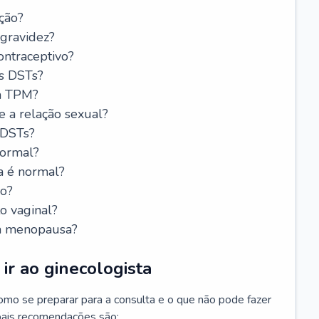
ção?
 gravidez?
ntraceptivo?
s DSTs?
da TPM?
e a relação sexual?
 DSTs?
normal?
a é normal?
do?
o vaginal?
da menopausa?
ir ao ginecologista
mo se preparar para a consulta e o que não pode fazer
cipais recomendações são: