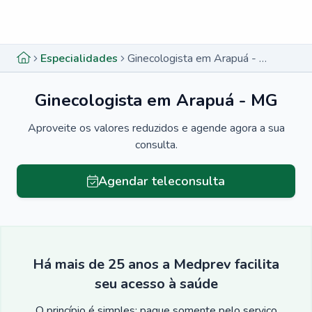
Menu lateral
Menu lateral
Especialidades
Ginecologista em Arapuá - MG
Ginecologista em Arapuá - MG
Aproveite os valores reduzidos e agende agora a sua
consulta.
Agendar teleconsulta
Há mais de 25 anos a Medprev facilita
seu acesso à saúde
O princípio é simples: pague somente pelo serviço