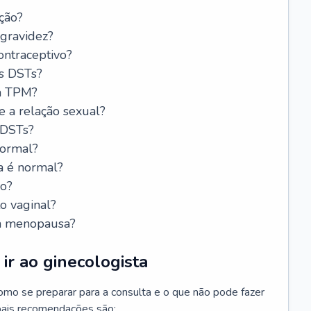
ção?
 gravidez?
ntraceptivo?
s DSTs?
da TPM?
e a relação sexual?
 DSTs?
normal?
a é normal?
do?
o vaginal?
da menopausa?
ir ao ginecologista
mo se preparar para a consulta e o que não pode fazer
cipais recomendações são: