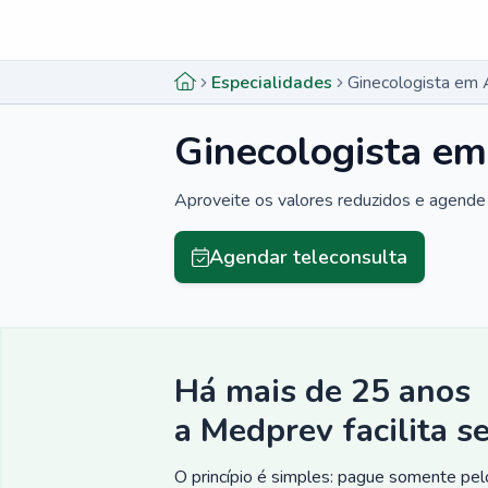
Menu lateral
Menu lateral
Especialidades
Ginecologista em
Ginecologista e
Aproveite os valores reduzidos e agende 
Agendar teleconsulta
Há mais de 25 anos
a Medprev facilita s
O princípio é simples: pague somente pelo