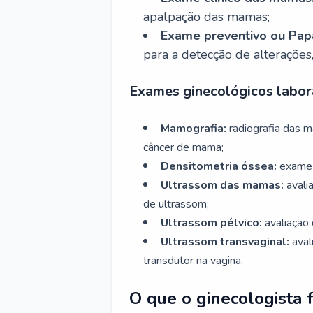
apalpação das mamas;
Exame preventivo ou Papa
para a detecção de alterações
Exames ginecológicos labora
Mamografia:
radiografia das 
câncer de mama;
Densitometria óssea:
exame 
Ultrassom das mamas:
avali
de ultrassom;
Ultrassom pélvico:
avaliação 
Ultrassom transvaginal:
aval
transdutor na vagina.
O que o ginecologista 