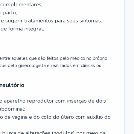
s complementares;
 parto;
sugerir tratamentos para seus sintomas;
de forma integral.
ntre aqueles que são feitos pelo médico no próprio
dos pelo ginecologista e realizados em clínicas ou
nsultório
o aparelho reprodutor com inserção de dois
abdominal;
o da vagina e do colo do útero com auxílio do
:
busca de alterações (nódulos) por meio da