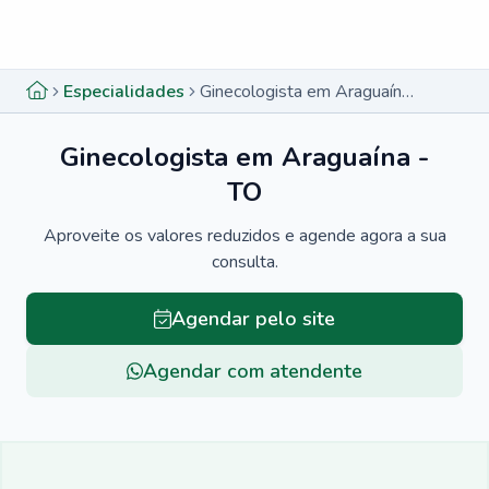
Menu lateral
Menu lateral
Especialidades
Ginecologista em Araguaína - TO
Ginecologista em Araguaína -
TO
Aproveite os valores reduzidos e agende agora a sua
consulta.
Agendar pelo site
Agendar com atendente