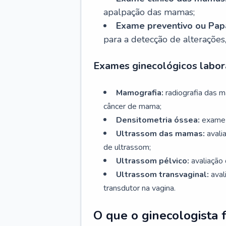
apalpação das mamas;
Exame preventivo ou Papa
para a detecção de alterações
Exames ginecológicos labora
Mamografia:
radiografia das 
câncer de mama;
Densitometria óssea:
exame 
Ultrassom das mamas:
avali
de ultrassom;
Ultrassom pélvico:
avaliação 
Ultrassom transvaginal:
aval
transdutor na vagina.
O que o ginecologista 