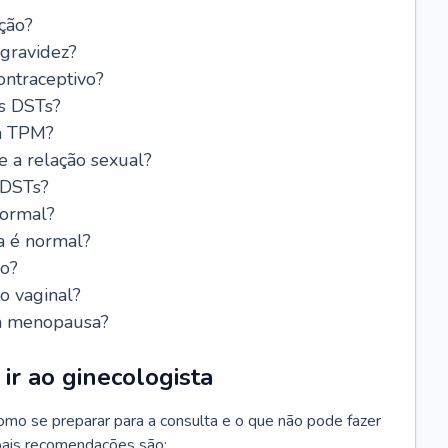
ção?
 gravidez?
ntraceptivo?
s DSTs?
da TPM?
e a relação sexual?
 DSTs?
normal?
a é normal?
do?
o vaginal?
da menopausa?
ir ao ginecologista
mo se preparar para a consulta e o que não pode fazer
cipais recomendações são: