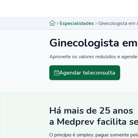
Menu lateral
Menu lateral
Especialidades
Ginecologista em
Ginecologista e
Aproveite os valores reduzidos e agende 
Agendar teleconsulta
Há mais de 25 anos
a Medprev facilita s
O princípio é simples: pague somente pelo