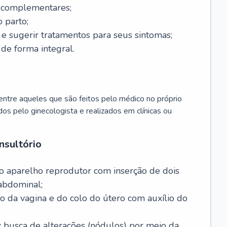
s complementares;
 parto;
sugerir tratamentos para seus sintomas;
de forma integral.
ntre aqueles que são feitos pelo médico no próprio
dos pelo ginecologista e realizados em clínicas ou
nsultório
o aparelho reprodutor com inserção de dois
abdominal;
o da vagina e do colo do útero com auxílio do
:
busca de alterações (nódulos) por meio da