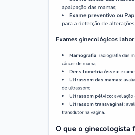
apalpação das mamas;
Exame preventivo ou Papa
para a detecção de alterações
Exames ginecológicos labora
Mamografia:
radiografia das 
câncer de mama;
Densitometria óssea:
exame 
Ultrassom das mamas:
avali
de ultrassom;
Ultrassom pélvico:
avaliação 
Ultrassom transvaginal:
aval
transdutor na vagina.
O que o ginecologista 