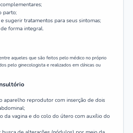
s complementares;
 parto;
sugerir tratamentos para seus sintomas;
de forma integral.
ntre aqueles que são feitos pelo médico no próprio
dos pelo ginecologista e realizados em clínicas ou
nsultório
o aparelho reprodutor com inserção de dois
abdominal;
o da vagina e do colo do útero com auxílio do
:
busca de alterações (nódulos) por meio da