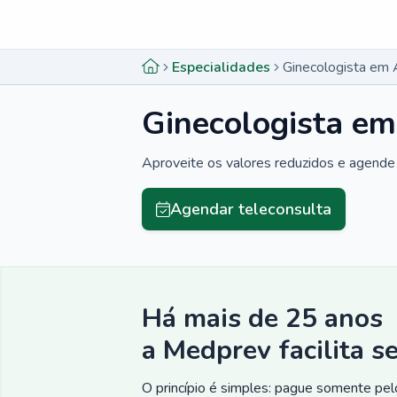
Menu lateral
Menu lateral
Especialidades
Ginecologista em 
Ginecologista em
Aproveite os valores reduzidos e agende 
Agendar teleconsulta
Há mais de 25 anos
a Medprev facilita s
O princípio é simples: pague somente pelo