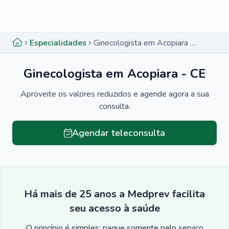
Menu lateral
Menu lateral
Especialidades
Ginecologista em Acopiara - CE
Ginecologista em Acopiara - CE
Aproveite os valores reduzidos e agende agora a sua
consulta.
Agendar teleconsulta
Há mais de 25 anos a Medprev facilita
seu acesso à saúde
O princípio é simples: pague somente pelo serviço