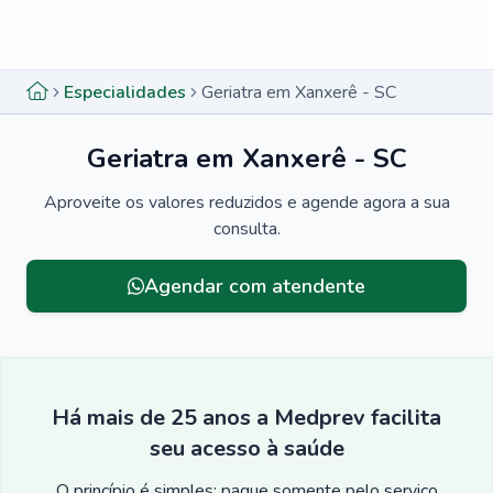
Menu lateral
Menu lateral
Especialidades
Geriatra em Xanxerê - SC
Geriatra em Xanxerê - SC
Aproveite os valores reduzidos e agende agora a sua
consulta.
Agendar com atendente
Há mais de 25 anos a Medprev facilita
seu acesso à saúde
O princípio é simples: pague somente pelo serviço