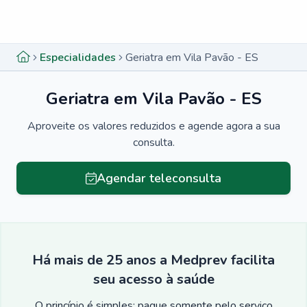
Menu lateral
Menu lateral
Especialidades
Geriatra em Vila Pavão - ES
Geriatra em Vila Pavão - ES
Aproveite os valores reduzidos e agende agora a sua
consulta.
Agendar teleconsulta
Há mais de 25 anos a Medprev facilita
seu acesso à saúde
O princípio é simples: pague somente pelo serviço