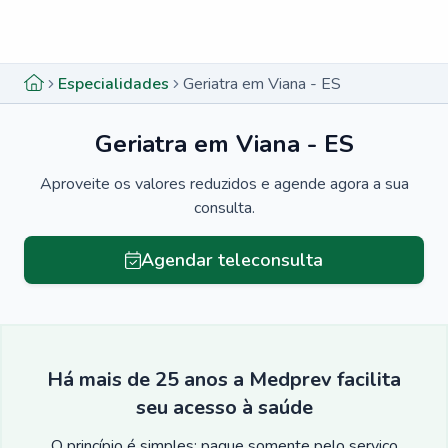
Menu lateral
Menu lateral
Especialidades
Geriatra em Viana - ES
Geriatra em Viana - ES
Aproveite os valores reduzidos e agende agora a sua
consulta.
Agendar teleconsulta
Há mais de 25 anos a Medprev facilita
seu acesso à saúde
O princípio é simples: pague somente pelo serviço