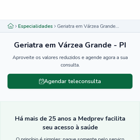
Menu lateral
Menu lateral
Especialidades
Geriatra em Várzea Grande - PI
Geriatra em Várzea Grande - PI
Aproveite os valores reduzidos e agende agora a sua
consulta.
Agendar teleconsulta
Há mais de 25 anos a Medprev facilita
seu acesso à saúde
O princípio é simples: pague somente pelo serviço