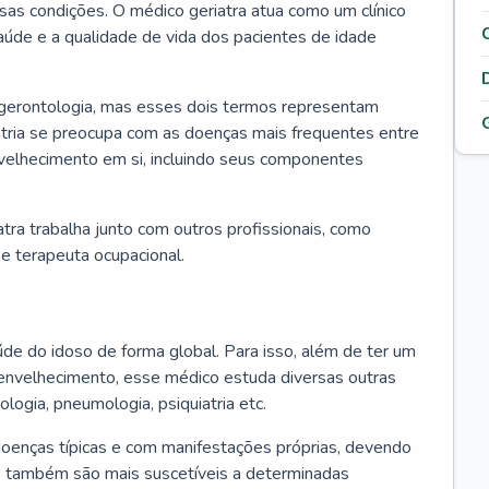
ssas condições. O médico geriatra atua como um clínico
úde e a qualidade de vida dos pacientes de idade
 gerontologia, mas esses dois termos representam
iatria se preocupa com as doenças mais frequentes entre
nvelhecimento em si, incluindo seus componentes
atra trabalha junto com outros profissionais, como
a e terapeuta ocupacional.
úde do idoso de forma global. Para isso, além de ter um
nvelhecimento, esse médico estuda diversas outras
ologia, pneumologia, psiquiatria etc.
oenças típicas e com manifestações próprias, devendo
os também são mais suscetíveis a determinadas