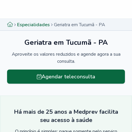
Menu lateral
Menu lateral
Especialidades
Geriatra em Tucumã - PA
Geriatra em Tucumã - PA
Aproveite os valores reduzidos e agende agora a sua
consulta.
Agendar teleconsulta
Há mais de 25 anos a Medprev facilita
seu acesso à saúde
O princípio é simples: pague somente pelo serviço