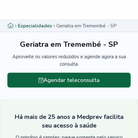
Menu lateral
Menu lateral
Especialidades
Geriatra em Tremembé - SP
Geriatra em Tremembé - SP
Aproveite os valores reduzidos e agende agora a sua
consulta.
Agendar teleconsulta
Há mais de 25 anos a Medprev facilita
seu acesso à saúde
O princípio é simples: pague somente pelo serviço