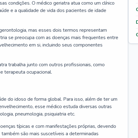
ssas condições. O médico geriatra atua como um clínico
úde e a qualidade de vida dos pacientes de idade
 gerontologia, mas esses dois termos representam
iatria se preocupa com as doenças mais frequentes entre
nvelhecimento em si, incluindo seus componentes
atra trabalha junto com outros profissionais, como
a e terapeuta ocupacional.
úde do idoso de forma global. Para isso, além de ter um
nvelhecimento, esse médico estuda diversas outras
ologia, pneumologia, psiquiatria etc.
oenças típicas e com manifestações próprias, devendo
os também são mais suscetíveis a determinadas