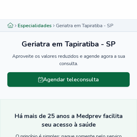
Menu lateral
Menu lateral
Especialidades
Geriatra em Tapiratiba - SP
Geriatra em Tapiratiba - SP
Aproveite os valores reduzidos e agende agora a sua
consulta.
Agendar teleconsulta
Há mais de 25 anos a Medprev facilita
seu acesso à saúde
O princípio é simples: pague somente pelo serviço