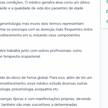
ssas condições. O médico geriatra atua como um clínico
úde e a qualidade de vida dos pacientes de idade
 gerontologia, mas esses dois termos representam
iatria se preocupa com as doenças mais frequentes entre
nvelhecimento em si, incluindo seus componentes
atra trabalha junto com outros profissionais, como
a e terapeuta ocupacional.
úde do idoso de forma global. Para isso, além de ter um
nvelhecimento, esse médico estuda diversas outras
ologia, pneumologia, psiquiatria etc.
oenças típicas e com manifestações próprias, devendo
os também são mais suscetíveis a determinadas