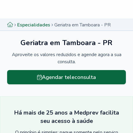
Menu lateral
Menu lateral
Especialidades
Geriatra em Tamboara - PR
Geriatra em Tamboara - PR
Aproveite os valores reduzidos e agende agora a sua
consulta.
Agendar teleconsulta
Há mais de 25 anos a Medprev facilita
seu acesso à saúde
O princípio é simples: pague somente pelo serviço