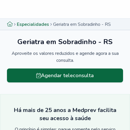
Menu lateral
Menu lateral
Especialidades
Geriatra em Sobradinho - RS
Geriatra em Sobradinho - RS
Aproveite os valores reduzidos e agende agora a sua
consulta.
Agendar teleconsulta
Há mais de 25 anos a Medprev facilita
seu acesso à saúde
O princípio é simples: pague somente pelo serviço