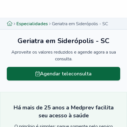
Menu lateral
Menu lateral
Especialidades
Geriatra em Siderópolis - SC
Geriatra em Siderópolis - SC
Aproveite os valores reduzidos e agende agora a sua
consulta.
Agendar teleconsulta
Há mais de 25 anos a Medprev facilita
seu acesso à saúde
O princípio é simples: pague somente pelo serviço