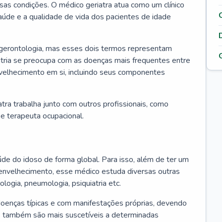
ssas condições. O médico geriatra atua como um clínico
úde e a qualidade de vida dos pacientes de idade
 gerontologia, mas esses dois termos representam
iatria se preocupa com as doenças mais frequentes entre
nvelhecimento em si, incluindo seus componentes
atra trabalha junto com outros profissionais, como
a e terapeuta ocupacional.
úde do idoso de forma global. Para isso, além de ter um
nvelhecimento, esse médico estuda diversas outras
ologia, pneumologia, psiquiatria etc.
oenças típicas e com manifestações próprias, devendo
os também são mais suscetíveis a determinadas