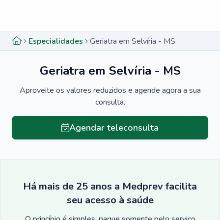
Menu lateral
Menu lateral
Especialidades
Geriatra em Selvíria - MS
Geriatra em Selvíria - MS
Aproveite os valores reduzidos e agende agora a sua
consulta.
Agendar teleconsulta
Há mais de 25 anos a Medprev facilita
seu acesso à saúde
O princípio é simples: pague somente pelo serviço