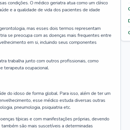
ssas condições. O médico geriatra atua como um clínico
úde e a qualidade de vida dos pacientes de idade
 gerontologia, mas esses dois termos representam
iatria se preocupa com as doenças mais frequentes entre
nvelhecimento em si, incluindo seus componentes
atra trabalha junto com outros profissionais, como
a e terapeuta ocupacional.
úde do idoso de forma global. Para isso, além de ter um
nvelhecimento, esse médico estuda diversas outras
ologia, pneumologia, psiquiatria etc.
oenças típicas e com manifestações próprias, devendo
os também são mais suscetíveis a determinadas