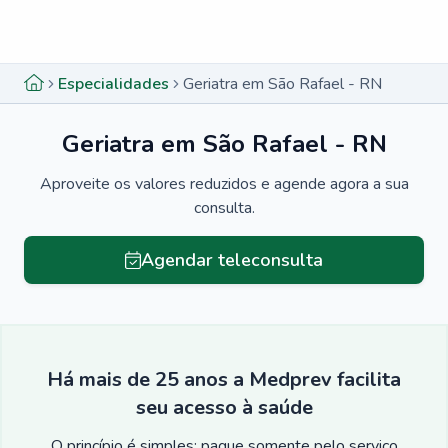
Menu lateral
Menu lateral
Especialidades
Geriatra em São Rafael - RN
Geriatra em São Rafael - RN
Aproveite os valores reduzidos e agende agora a sua
consulta.
Agendar teleconsulta
Há mais de 25 anos a Medprev facilita
seu acesso à saúde
O princípio é simples: pague somente pelo serviço