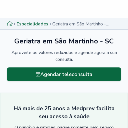
Menu lateral
Menu lateral
Especialidades
Geriatra em São Martinho - SC
Geriatra em São Martinho - SC
Aproveite os valores reduzidos e agende agora a sua
consulta.
Agendar teleconsulta
Há mais de 25 anos a Medprev facilita
seu acesso à saúde
O princípio é simples: pague somente pelo serviço